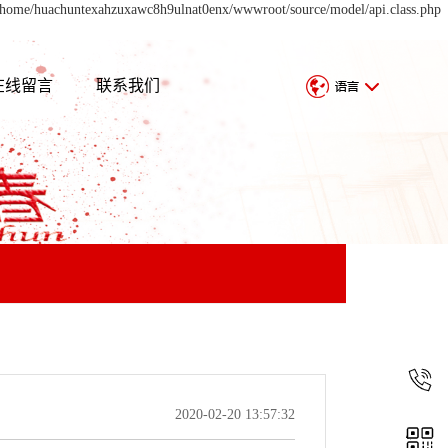
n /home/huachuntexahzuxawc8h9ulnat0enx/wwwroot/source/model/api.class.php
在线留言
联系我们
2020-02-20 13:57:32