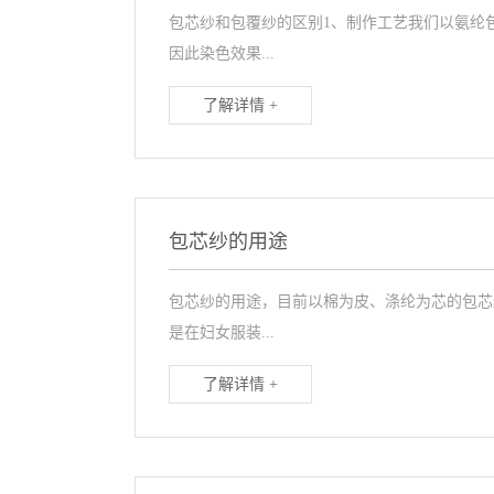
包芯纱和包覆纱的区别1、制作工艺我们以氨纶
因此染色效果...
了解详情 +
​包芯纱的用途
包芯纱的用途，目前以棉为皮、涤纶为芯的包芯
是在妇女服装...
了解详情 +