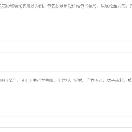
包芯纱和氨纶包覆纱为例。包芯纱是用短纤维包的氨纶，以氨纶丝为芯，
纱用途广，可用于生产学生服、工作服、衬衣、浴衣面料、裙子面料、被